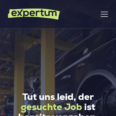
Tut uns leid, der
gesuchte Job
ist