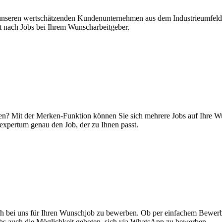
ei unseren wertschätzenden Kundenunternehmen aus dem Industrieumfeld
kt nach Jobs bei Ihrem Wunscharbeitgeber.
en? Mit der Merken-Funktion können Sie sich mehrere Jobs auf Ihre Wun
expertum genau den Job, der zu Ihnen passt.
sich bei uns für Ihren Wunschjob zu bewerben. Ob per einfachem Bewer
obs auch die Möglichkeit geboten, sich via WhatsApp zu bewerben.