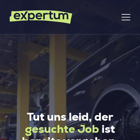
Tut uns leid, der
gesuchte Job
ist