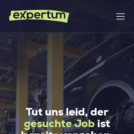
Tut uns leid, der
gesuchte Job
ist