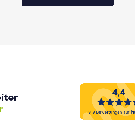
iter
r