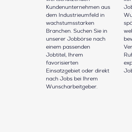
Kundenunternehmen aus
Job
dem Industrieumfeld in
Wun
wachstumsstarken
spä
Branchen. Suchen Sie in
wel
unserer Jobbörse nach
be
einem passenden
Ver
Jobtitel, Ihrem
Ruh
favorisierten
ex
Einsatzgebiet oder direkt
Job
nach Jobs bei Ihrem
Wunscharbeitgeber.