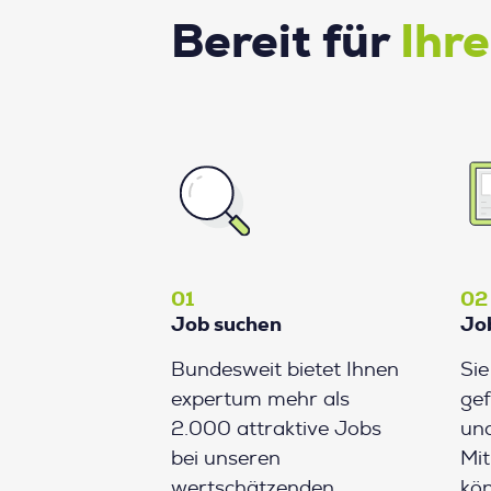
Bereit für
Ihr
01
02
Job suchen
Jo
Bundesweit bietet Ihnen
Si
expertum mehr als
gef
2.000 attraktive Jobs
und
bei unseren
Mit
wertschätzenden
kön