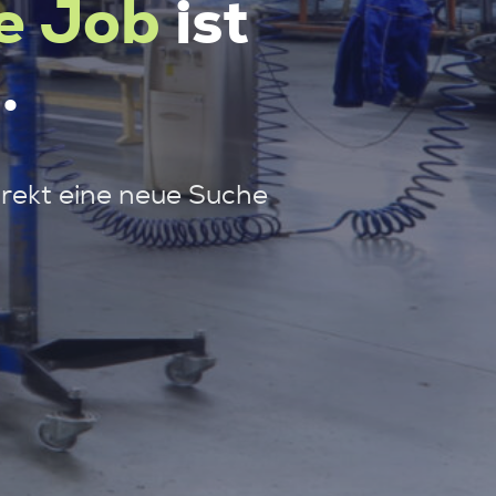
e Job
ist
.
irekt eine neue Suche