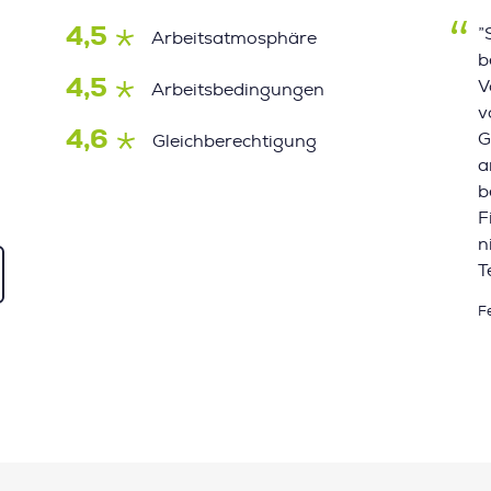
4,5
”
Arbeitsatmosphäre
b
4,5
V
Arbeitsbedingungen
v
4,6
G
Gleichberechtigung
a
b
F
n
T
F