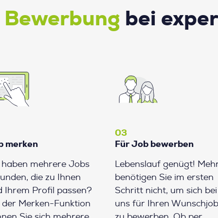
e Bewerbung
bei expe
03
b merken
Für Job bewerben
e haben mehrere Jobs
Lebenslauf genügt! Meh
unden, die zu Ihnen
benötigen Sie im ersten
 Ihrem Profil passen?
Schritt nicht, um sich bei
 der Merken-Funktion
uns für Ihren Wunschjo
nen Sie sich mehrere
zu bewerben. Ob per