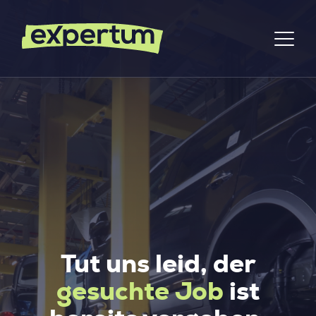
Tut uns leid, der
gesuchte Job
ist