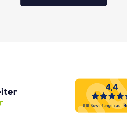
iter
r