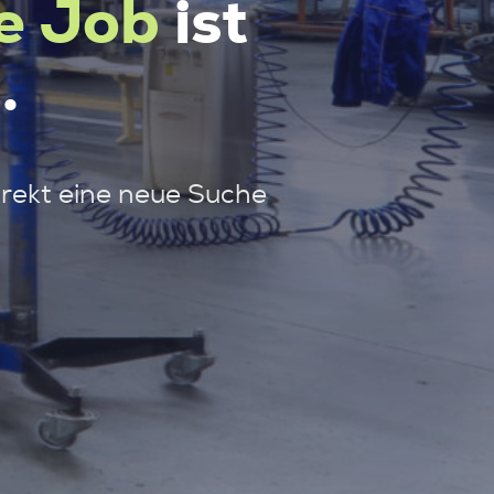
e Job
ist
.
irekt eine neue Suche