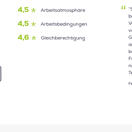
4,5
”
Arbeitsatmosphäre
b
4,5
V
Arbeitsbedingungen
v
4,6
G
Gleichberechtigung
a
b
F
n
T
F