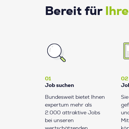
Bereit für
Ihr
01
02
Job suchen
Jo
Bundesweit bietet Ihnen
Si
expertum mehr als
gef
2.000 attraktive Jobs
und
bei unseren
Mit
wertschätzenden
kön