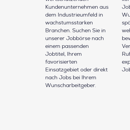
Kundenunternehmen aus
Job
dem Industrieumfeld in
Wun
wachstumsstarken
spä
Branchen. Suchen Sie in
wel
unserer Jobbörse nach
be
einem passenden
Ver
Jobtitel, Ihrem
Ruh
favorisierten
ex
Einsatzgebiet oder direkt
Job
nach Jobs bei Ihrem
Wunscharbeitgeber.