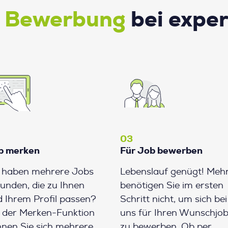
e Bewerbung
bei expe
03
b merken
Für Job bewerben
e haben mehrere Jobs
Lebenslauf genügt! Meh
unden, die zu Ihnen
benötigen Sie im ersten
 Ihrem Profil passen?
Schritt nicht, um sich bei
 der Merken-Funktion
uns für Ihren Wunschjo
nen Sie sich mehrere
zu bewerben. Ob per