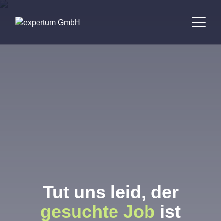
Bewerber
Unternehmen
Jobbörse
Standorte
Über uns
Tut uns leid, der
Kontakt
gesuchte Job
ist