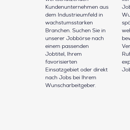
Kundenunternehmen aus
Job
dem Industrieumfeld in
Wun
wachstumsstarken
spä
Branchen. Suchen Sie in
wel
unserer Jobbörse nach
be
einem passenden
Ver
Jobtitel, Ihrem
Ruh
favorisierten
ex
Einsatzgebiet oder direkt
Job
nach Jobs bei Ihrem
Wunscharbeitgeber.