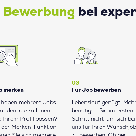
e Bewerbung
bei expe
03
b merken
Für Job bewerben
e haben mehrere Jobs
Lebenslauf genügt! Meh
unden, die zu Ihnen
benötigen Sie im ersten
 Ihrem Profil passen?
Schritt nicht, um sich bei
 der Merken-Funktion
uns für Ihren Wunschjo
nen Sie sich mehrere
zu bewerben. Ob per