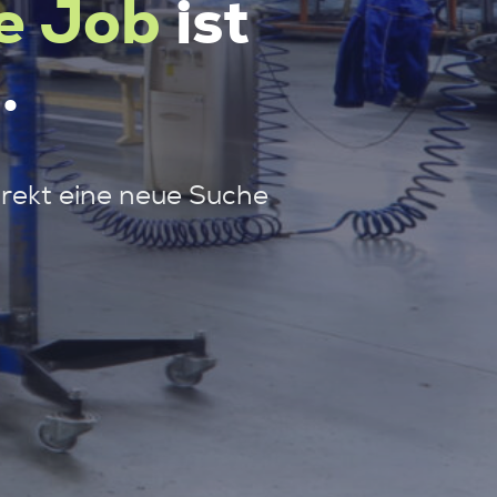
e Job
ist
.
irekt eine neue Suche