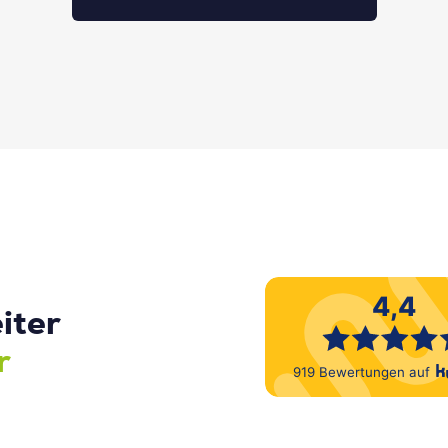
iter
r