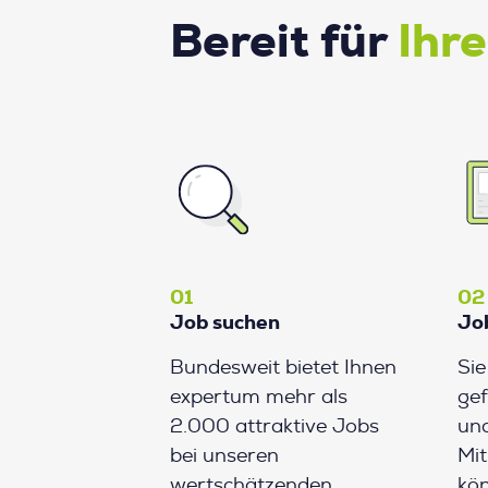
Bereit für
Ihr
01
02
Job suchen
Jo
Bundesweit bietet Ihnen
Si
expertum mehr als
gef
2.000 attraktive Jobs
und
bei unseren
Mit
wertschätzenden
kön