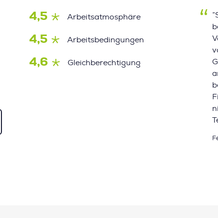
4,5
”
Arbeitsatmosphäre
b
4,5
V
Arbeitsbedingungen
v
4,6
G
Gleichberechtigung
a
b
F
n
T
F