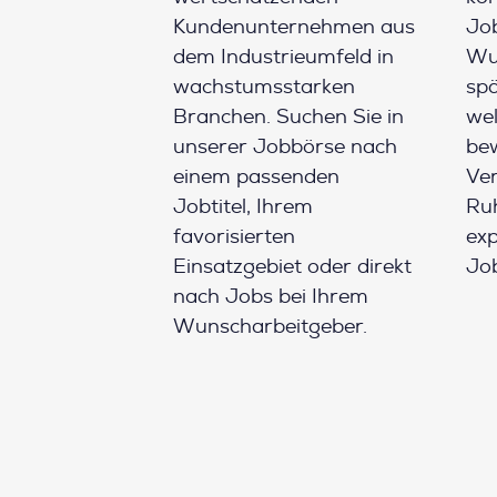
Kundenunternehmen aus
Job
dem Industrieumfeld in
Wun
wachstumsstarken
spä
Branchen. Suchen Sie in
wel
unserer Jobbörse nach
be
einem passenden
Ver
Jobtitel, Ihrem
Ruh
favorisierten
ex
Einsatzgebiet oder direkt
Job
nach Jobs bei Ihrem
Wunscharbeitgeber.