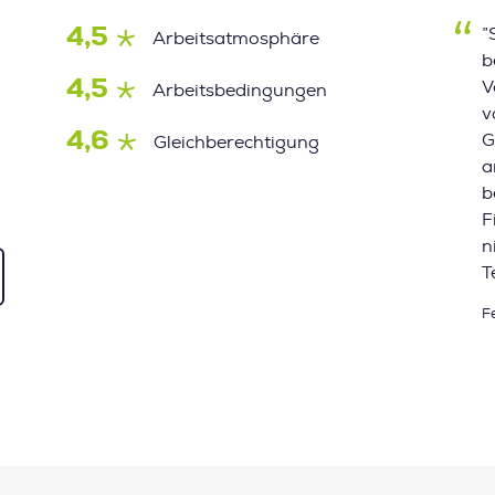
4,5
”
Arbeitsatmosphäre
b
4,5
V
Arbeitsbedingungen
v
4,6
G
Gleichberechtigung
a
b
F
n
T
F