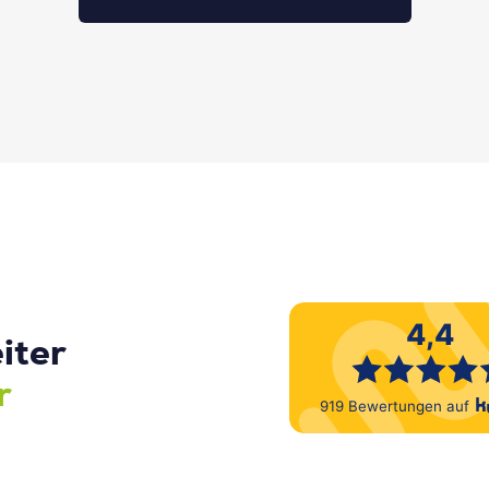
iter
r