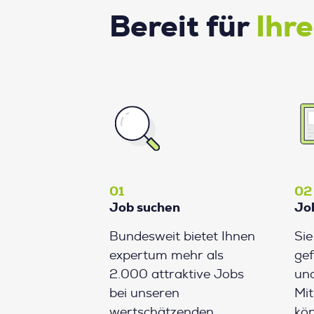
Bereit für
Ihr
01
02
Job suchen
Jo
Bundesweit bietet Ihnen
Si
expertum mehr als
gef
2.000 attraktive Jobs
und
bei unseren
Mit
wertschätzenden
kön