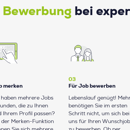
e Bewerbung
bei expe
03
b merken
Für Job bewerben
e haben mehrere Jobs
Lebenslauf genügt! Meh
unden, die zu Ihnen
benötigen Sie im ersten
 Ihrem Profil passen?
Schritt nicht, um sich bei
 der Merken-Funktion
uns für Ihren Wunschjo
nen Sie sich mehrere
zu bewerben. Ob per