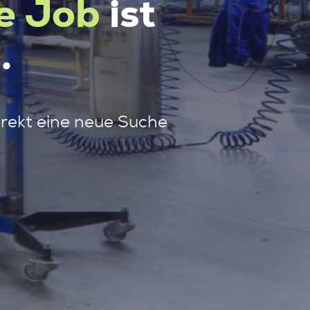
e Job
ist
.
irekt eine neue Suche