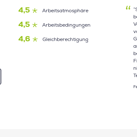
4,5
”
Arbeitsatmosphäre
b
4,5
V
Arbeitsbedingungen
v
4,6
G
Gleichberechtigung
a
b
F
n
T
F