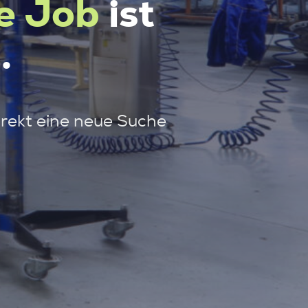
e Job
ist
.
irekt eine neue Suche