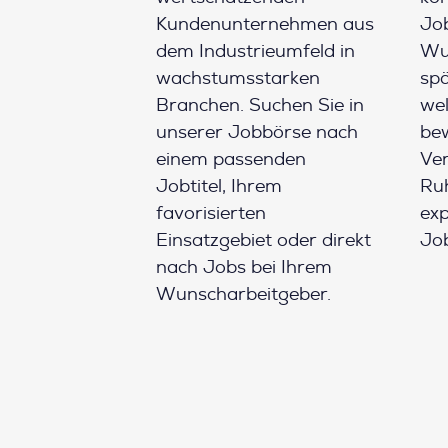
Kundenunternehmen aus
Job
dem Industrieumfeld in
Wun
wachstumsstarken
spä
Branchen. Suchen Sie in
wel
unserer Jobbörse nach
be
einem passenden
Ver
Jobtitel, Ihrem
Ruh
favorisierten
ex
Einsatzgebiet oder direkt
Job
nach Jobs bei Ihrem
Wunscharbeitgeber.