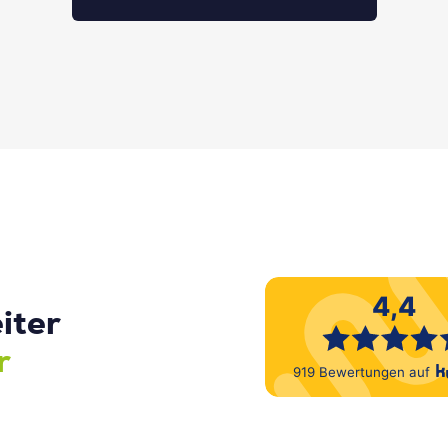
iter
r