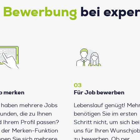
e Bewerbung
bei expe
03
b merken
Für Job bewerben
e haben mehrere Jobs
Lebenslauf genügt! Meh
unden, die zu Ihnen
benötigen Sie im ersten
 Ihrem Profil passen?
Schritt nicht, um sich bei
 der Merken-Funktion
uns für Ihren Wunschjo
nen Sie sich mehrere
zu bewerben. Ob per