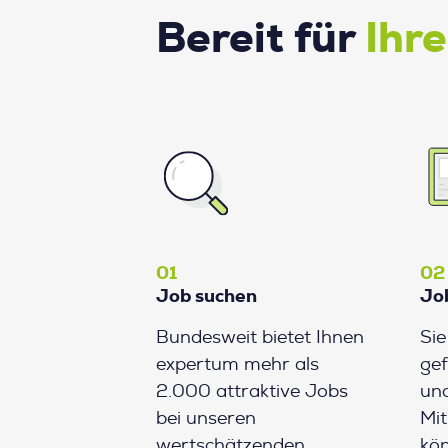
Bereit für
Ihr
01
02
Job suchen
Jo
Bundesweit bietet Ihnen
Si
expertum mehr als
gef
2.000 attraktive Jobs
und
bei unseren
Mit
wertschätzenden
kön