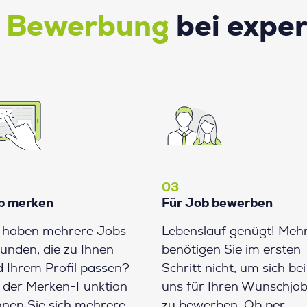
e Bewerbung
bei expe
03
b merken
Für Job bewerben
e haben mehrere Jobs
Lebenslauf genügt! Meh
unden, die zu Ihnen
benötigen Sie im ersten
 Ihrem Profil passen?
Schritt nicht, um sich bei
 der Merken-Funktion
uns für Ihren Wunschjo
nen Sie sich mehrere
zu bewerben. Ob per