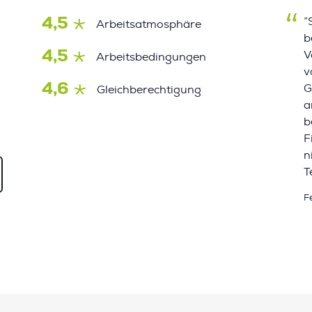
4,5
”
Arbeitsatmosphäre
b
4,5
V
Arbeitsbedingungen
v
4,6
G
Gleichberechtigung
a
b
F
n
T
F