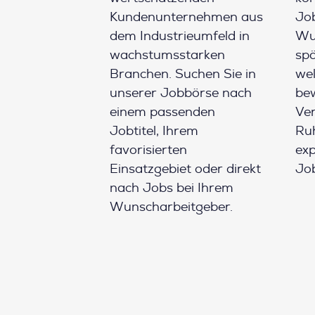
Kundenunternehmen aus
Job
dem Industrieumfeld in
Wun
wachstumsstarken
spä
Branchen. Suchen Sie in
wel
unserer Jobbörse nach
be
einem passenden
Ver
Jobtitel, Ihrem
Ruh
favorisierten
ex
Einsatzgebiet oder direkt
Job
nach Jobs bei Ihrem
Wunscharbeitgeber.