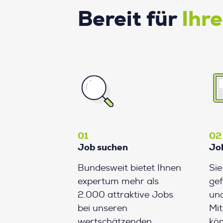
Bereit für
Ihr
01
02
Job suchen
Jo
Bundesweit bietet Ihnen
Si
expertum mehr als
gef
2.000 attraktive Jobs
und
bei unseren
Mit
wertschätzenden
kön