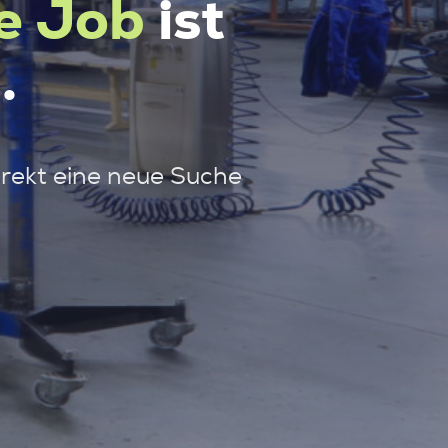
e Job
ist
.
irekt eine neue Suche