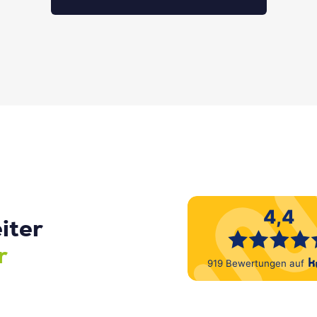
iter
r