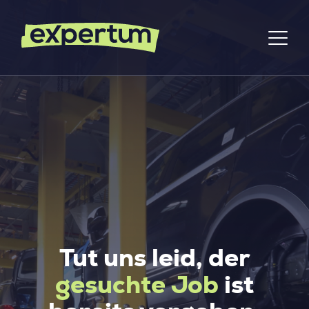
Tut uns leid, der
gesuchte Job
ist