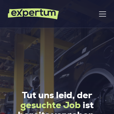
Tut uns leid, der
gesuchte Job
ist