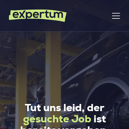
Tut uns leid, der
gesuchte Job
ist