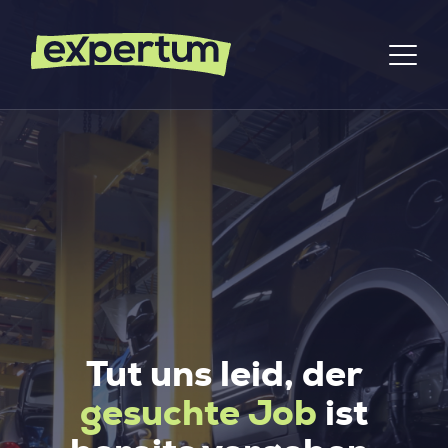
Tut uns leid, der
gesuchte Job
ist