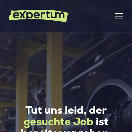
Tut uns leid, der
gesuchte Job
ist