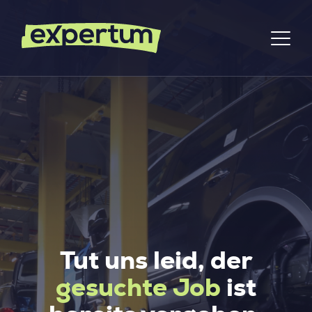
Tut uns leid, der
gesuchte Job
ist