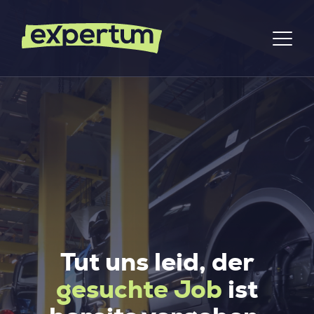
Tut uns leid, der
gesuchte Job
ist