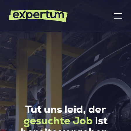
Tut uns leid, der
gesuchte Job
ist