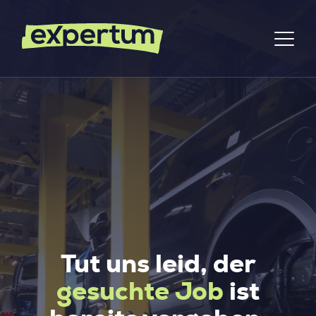
Tut uns leid, der
gesuchte Job
ist