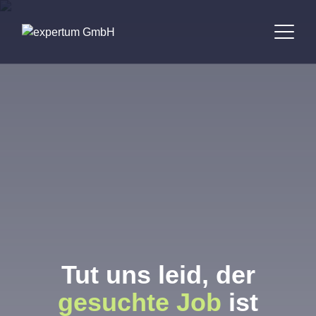
Tut uns leid, der
gesuchte Job
ist