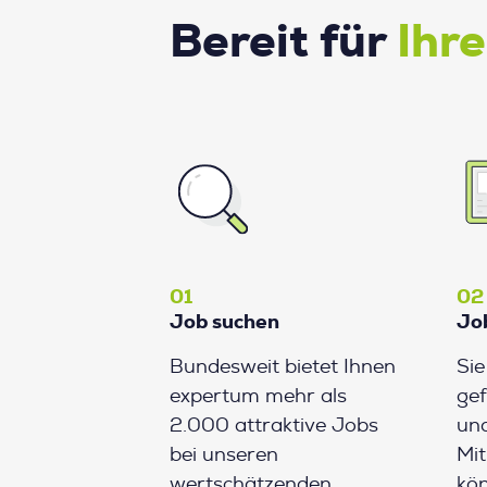
Bereit für
Ihr
01
02
Job suchen
Jo
Bundesweit bietet Ihnen
Si
expertum mehr als
gef
2.000 attraktive Jobs
und
bei unseren
Mit
wertschätzenden
kön