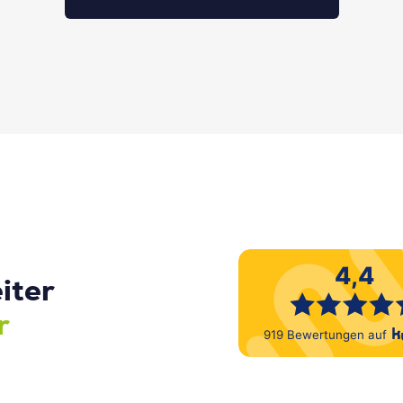
iter
r