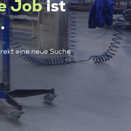
e Job
ist
.
irekt eine neue Suche