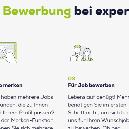
e Bewerbung
bei expe
03
b merken
Für Job bewerben
e haben mehrere Jobs
Lebenslauf genügt! Meh
unden, die zu Ihnen
benötigen Sie im ersten
 Ihrem Profil passen?
Schritt nicht, um sich bei
 der Merken-Funktion
uns für Ihren Wunschjo
nen Sie sich mehrere
zu bewerben. Ob per