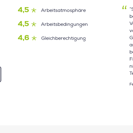
4,5
”
Arbeitsatmosphäre
b
4,5
V
Arbeitsbedingungen
v
4,6
G
Gleichberechtigung
a
b
F
n
T
F