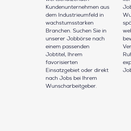
Kundenunternehmen aus
Job
dem Industrieumfeld in
Wun
wachstumsstarken
spä
Branchen. Suchen Sie in
wel
unserer Jobbörse nach
be
einem passenden
Ver
Jobtitel, Ihrem
Ruh
favorisierten
ex
Einsatzgebiet oder direkt
Job
nach Jobs bei Ihrem
Wunscharbeitgeber.