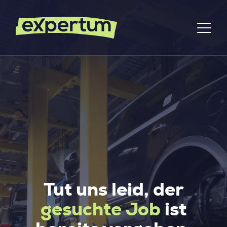
Tut uns leid, der
gesuchte Job
ist