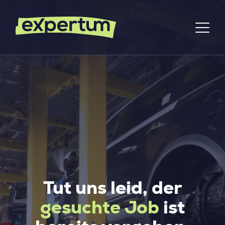
Tut uns leid, der
gesuchte Job
ist