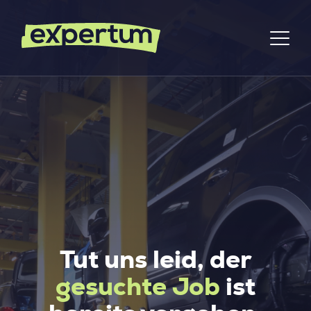
Tut uns leid, der
gesuchte Job
ist