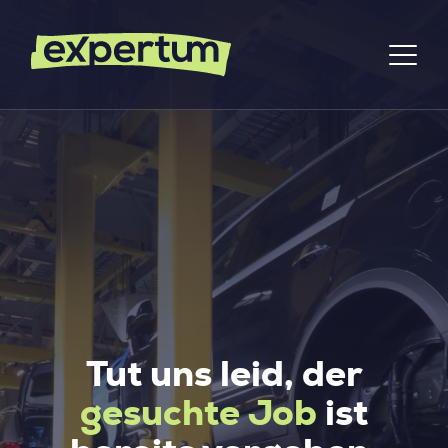
Tut uns leid, der
gesuchte Job
ist