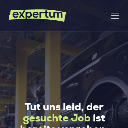
Tut uns leid, der
gesuchte Job
ist