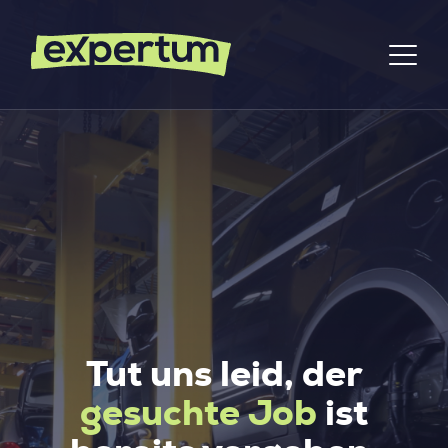
Tut uns leid, der
gesuchte Job
ist