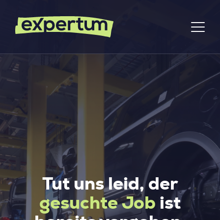
Tut uns leid, der
gesuchte Job
ist