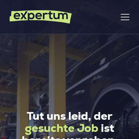
Tut uns leid, der
gesuchte Job
ist