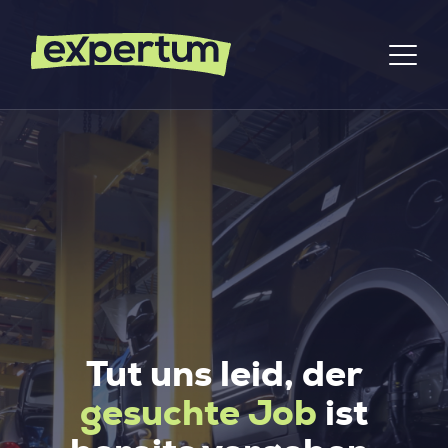
Tut uns leid, der
gesuchte Job
ist