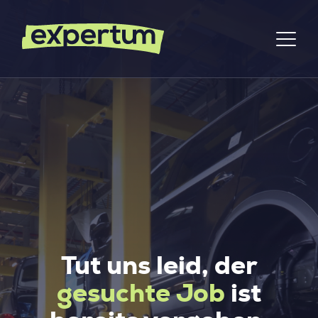
Tut uns leid, der
gesuchte Job
ist