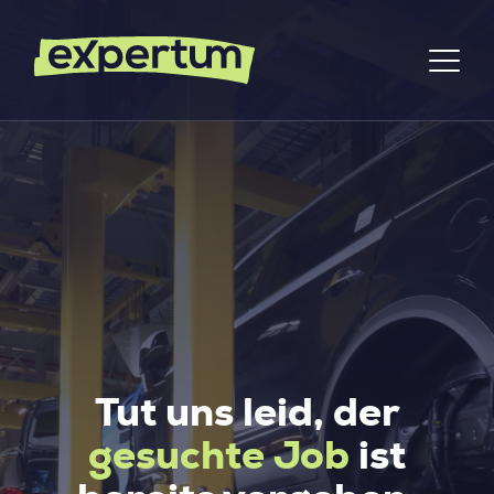
Tut uns leid, der
gesuchte Job
ist