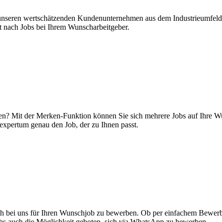
ei unseren wertschätzenden Kundenunternehmen aus dem Industrieumfeld
kt nach Jobs bei Ihrem Wunscharbeitgeber.
en? Mit der Merken-Funktion können Sie sich mehrere Jobs auf Ihre Wun
expertum genau den Job, der zu Ihnen passt.
sich bei uns für Ihren Wunschjob zu bewerben. Ob per einfachem Bewer
obs auch die Möglichkeit geboten, sich via WhatsApp zu bewerben.