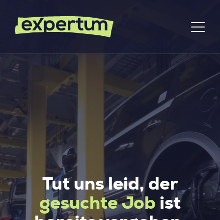
Tut uns leid, der
gesuchte Job
ist