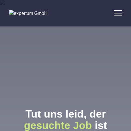
Bewerber
Unternehmen
Jobbörse
Standorte
Über uns
Tut uns leid, der
Kontakt
gesuchte Job
ist