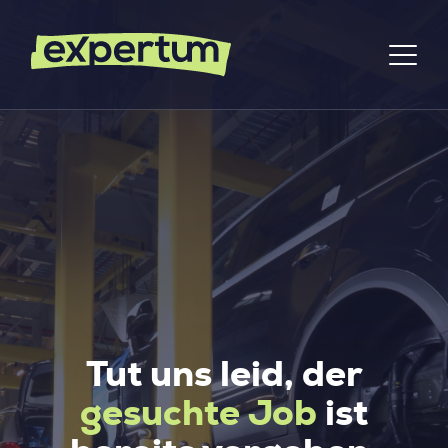
Tut uns leid, der
gesuchte Job
ist