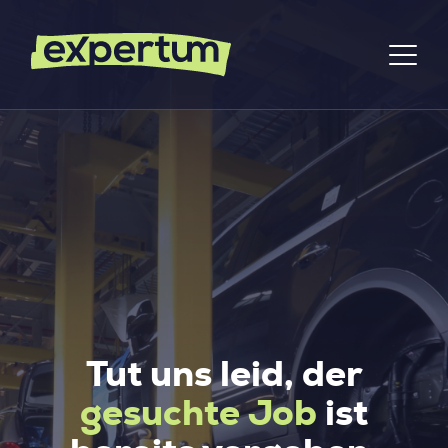
Tut uns leid, der
gesuchte Job
ist