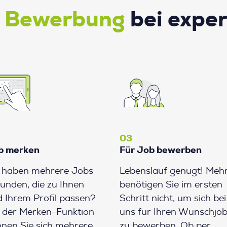
e Bewerbung
bei expe
03
b merken
Für Job bewerben
e haben mehrere Jobs
Lebenslauf genügt! Meh
unden, die zu Ihnen
benötigen Sie im ersten
 Ihrem Profil passen?
Schritt nicht, um sich bei
 der Merken-Funktion
uns für Ihren Wunschjo
nen Sie sich mehrere
zu bewerben. Ob per