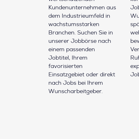
Kundenunternehmen aus
Job
dem Industrieumfeld in
Wun
wachstumsstarken
spä
Branchen. Suchen Sie in
wel
unserer Jobbörse nach
be
einem passenden
Ver
Jobtitel, Ihrem
Ruh
favorisierten
ex
Einsatzgebiet oder direkt
Job
nach Jobs bei Ihrem
Wunscharbeitgeber.