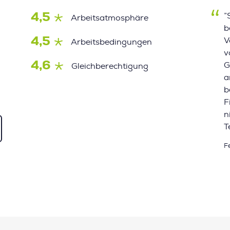
4,5
”
Arbeitsatmosphäre
b
4,5
V
Arbeitsbedingungen
v
4,6
G
Gleichberechtigung
a
b
F
n
T
F