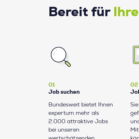
Bereit für
Ihr
01
02
Job suchen
Jo
Bundesweit bietet Ihnen
Si
expertum mehr als
gef
2.000 attraktive Jobs
und
bei unseren
Mit
wertschätzenden
kön