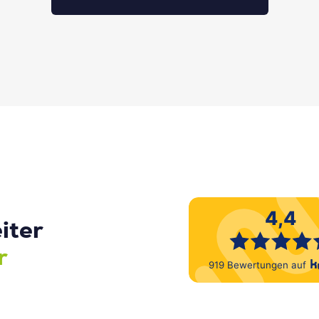
iter
r