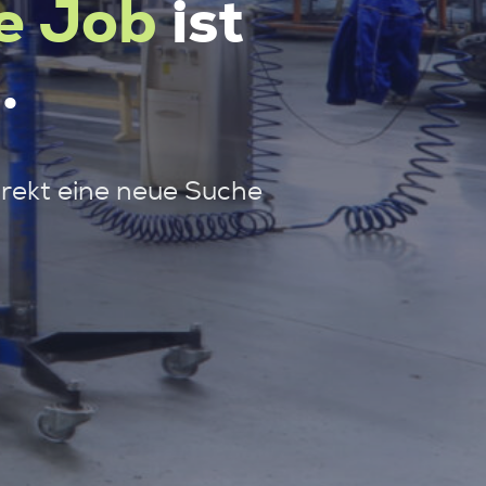
e Job
ist
.
irekt eine neue Suche