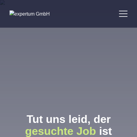
Bewerber
Unternehmen
Jobbörse
Standorte
Über uns
Tut uns leid, der
Kontakt
gesuchte Job
ist