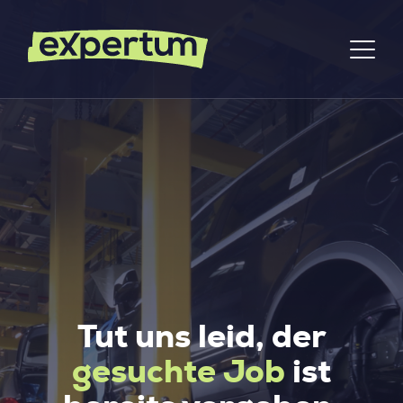
Tut uns leid, der
gesuchte Job
ist