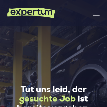
Tut uns leid, der
gesuchte Job
ist