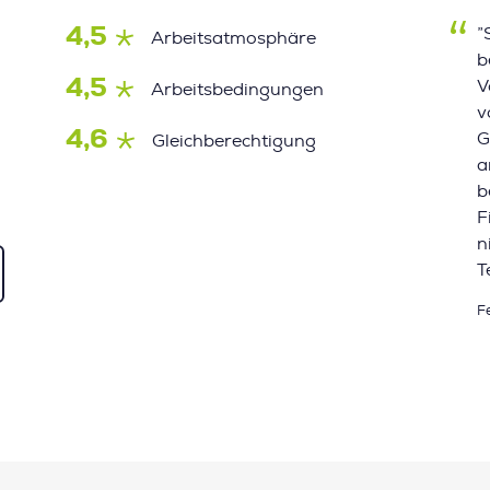
4,5
”
Arbeitsatmosphäre
b
4,5
V
Arbeitsbedingungen
v
4,6
G
Gleichberechtigung
a
b
F
n
T
F