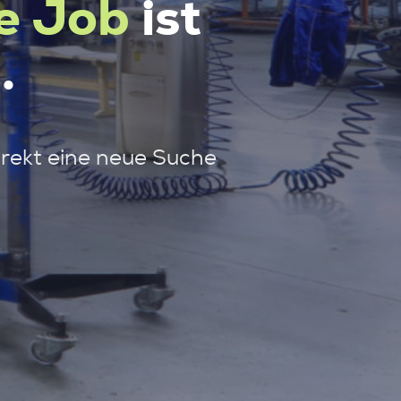
e Job
ist
.
irekt eine neue Suche