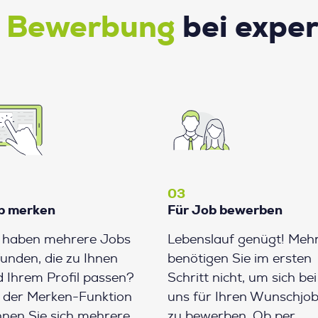
e Bewerbung
bei expe
03
b merken
Für Job bewerben
e haben mehrere Jobs
Lebenslauf genügt! Meh
unden, die zu Ihnen
benötigen Sie im ersten
 Ihrem Profil passen?
Schritt nicht, um sich bei
 der Merken-Funktion
uns für Ihren Wunschjo
nen Sie sich mehrere
zu bewerben. Ob per