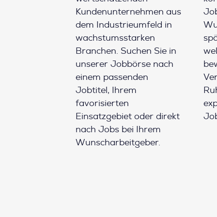
Kundenunternehmen aus
Job
dem Industrieumfeld in
Wun
wachstumsstarken
spä
Branchen. Suchen Sie in
wel
unserer Jobbörse nach
be
einem passenden
Ver
Jobtitel, Ihrem
Ruh
favorisierten
ex
Einsatzgebiet oder direkt
Job
nach Jobs bei Ihrem
Wunscharbeitgeber.