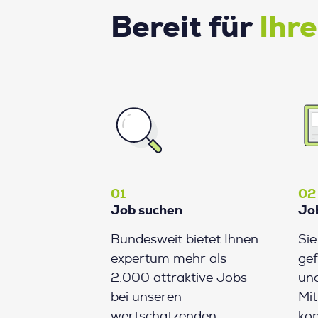
Bereit für
Ihr
01
02
Job suchen
Jo
Bundesweit bietet Ihnen
Si
expertum mehr als
gef
2.000 attraktive Jobs
und
bei unseren
Mit
wertschätzenden
kön