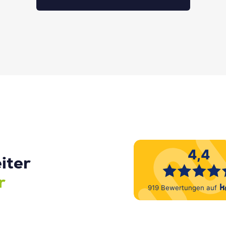
iter
r