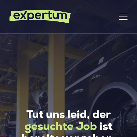
Tut uns leid, der
gesuchte Job
ist