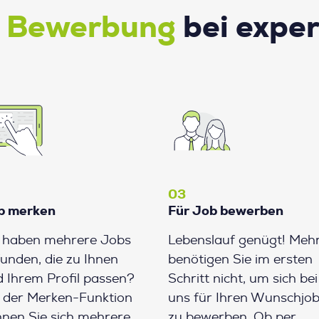
e Bewerbung
bei expe
03
b merken
Für Job bewerben
e haben mehrere Jobs
Lebenslauf genügt! Meh
unden, die zu Ihnen
benötigen Sie im ersten
 Ihrem Profil passen?
Schritt nicht, um sich bei
 der Merken-Funktion
uns für Ihren Wunschjo
nen Sie sich mehrere
zu bewerben. Ob per