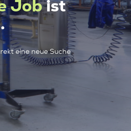
e Job
ist
.
irekt eine neue Suche