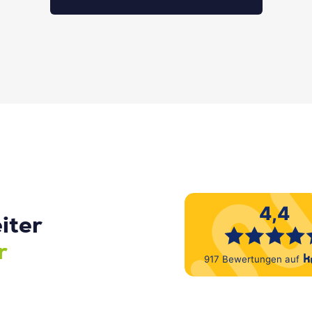
iter
r