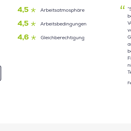
4,5
”
Arbeitsatmosphäre
b
4,5
V
Arbeitsbedingungen
v
4,6
G
Gleichberechtigung
a
b
F
n
T
F