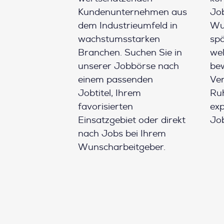
Kundenunternehmen aus
Job
dem Industrieumfeld in
Wun
wachstumsstarken
spä
Branchen. Suchen Sie in
wel
unserer Jobbörse nach
be
einem passenden
Ver
Jobtitel, Ihrem
Ruh
favorisierten
ex
Einsatzgebiet oder direkt
Job
nach Jobs bei Ihrem
Wunscharbeitgeber.