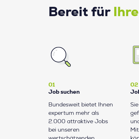
Bereit für
Ihr
01
02
Job suchen
Jo
Bundesweit bietet Ihnen
Si
expertum mehr als
gef
2.000 attraktive Jobs
und
bei unseren
Mit
wertschätzenden
kön