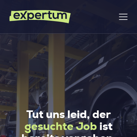
Tut uns leid, der
gesuchte Job
ist