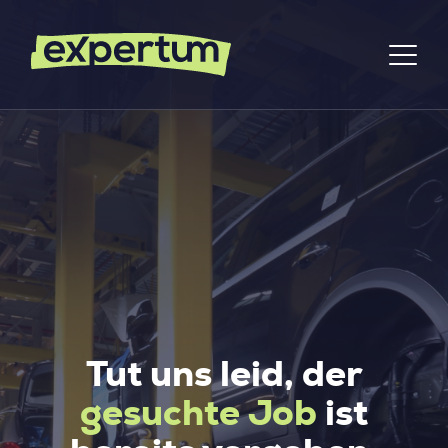
Tut uns leid, der
gesuchte Job
ist