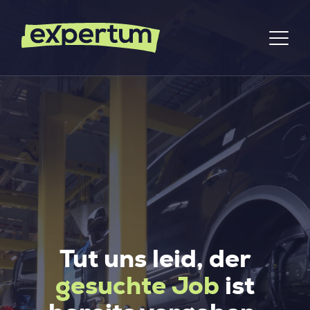
Tut uns leid, der
gesuchte Job
ist