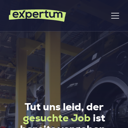
Tut uns leid, der
gesuchte Job
ist